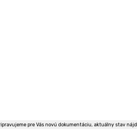
ripravujeme pre Vás novú dokumentáciu, aktuálny stav náj