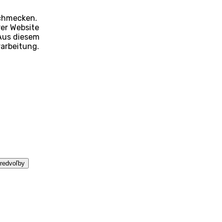
schmecken.
rer Website
Aus diesem
rarbeitung.
predvoľby