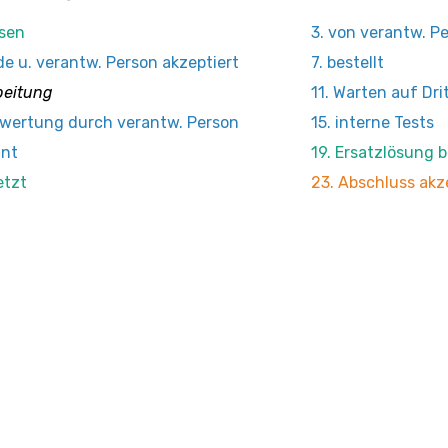
sen
3. von verantw. P
de u. verantw. Person akzeptiert
7. bestellt
beitung
11. Warten auf Dri
swertung durch verantw. Person
15. interne Tests
hnt
19. Ersatzlösung b
etzt
23. Abschluss akz