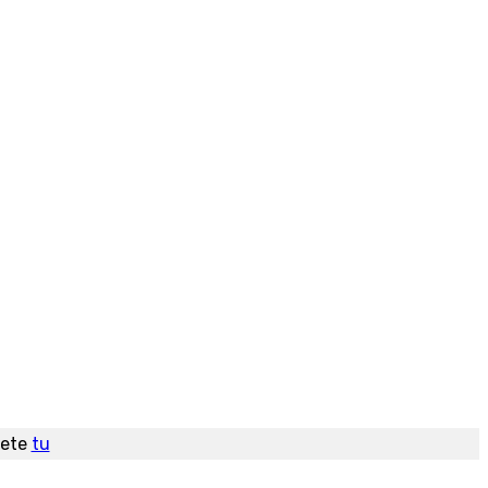
dete
tu