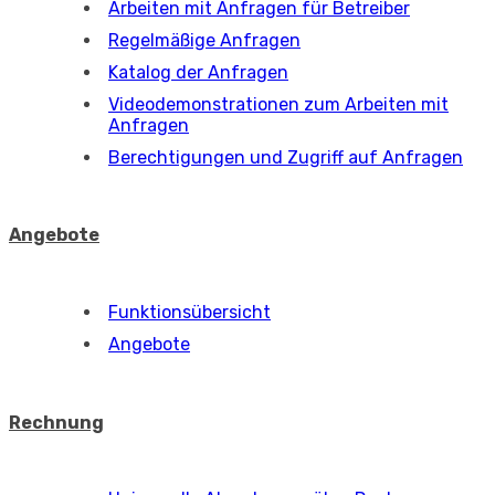
Anforderungen an, in denen das Element verwendet
wurde
Leistungen
– zeigt eine Liste aller Leistungen an, in
denen das Element verwendet wurde
Zonen
Wird nur bei Elementen der Kategorie IT Monitoring
angezeigt; erfordert die aktivierte Funktionalität CM
IT Monitoring in
Globale Einstellungen->CM IT
Monitoring
. In kompakter Form bietet er Informationen
über das ausgewählte, über Customer Monitor
registrierte Element. Mehr über die Möglichkeiten von
Customer Monitor erfahren Sie unter der Adresse
www.customermonitor.sk
.
Suchen nach:
Dokumentation