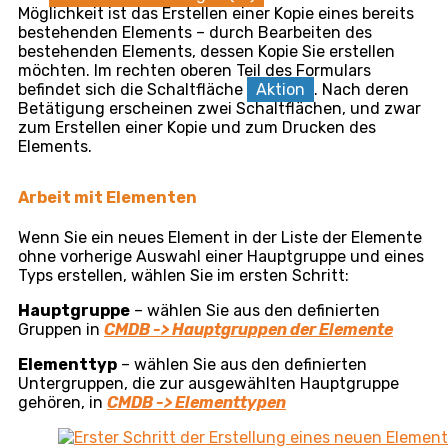
Untergruppen, die Mengen von Elementen mit
gleichen Eigenschaften unterscheiden
(zum
Beispiel kann die Hauptgruppe der Kategorie IT-
Geräte die Untergruppen Computer, Drucker, Server,
Netzwerkelemente… enthalten)
. Mehr im Artikel
Elementtypen
Liste der Elemente
– enthält die in
Untergruppen sortierten Elemente
(zum
Beispiel konkrete Geräte aus der Untergruppe
Computer)
. Mehr im Artikel weiter unten
Die Liste aller bestehenden Elemente rufen Sie über
das Hauptmenü
CMDB -> Liste der Elemente
auf.
Durch Auswahl einer Hauptgruppe oder auch eines
Typs im linken Teil des Fensters grenzen Sie die
Auswahl der angezeigten Objekte ein. Falls sich im
Fenster keine Hauptgruppen und somit auch keine CI-
Typen befinden, müssen diese zunächst in
CMDB ->
Hauptgruppen der Elemente
und
CMDB ->
Elementtypen
definiert werden.