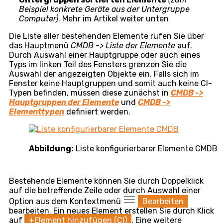
Seiteninhalt
CMDB-Hierarchie
Arbeit mit Objekten
CMDB-Hierarchie
Liste der Elemente
(Configuration Item List) ist eine
Liste konfigurierbarer Elemente, die einer Hauptgruppe
zugewiesen und nach Untergruppen sortiert sind. In
der Hierarchie der Konfigurationsdatenbank gehören
sie unter den Elementtyp:
Hauptgruppen der Elemente – zum Beispiel Geräte,
Standorte, Fahrzeuge…
werden weiter in
Untergruppen unterteilt; mehr über die
Hauptgruppen im separaten Artikel
Hauptgruppen
der Elemente
Elementtypen
– Unterteilung der Hauptgruppen in