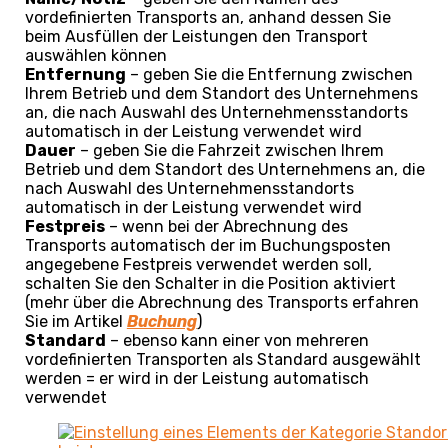
Abbildung:
Hinzufügen eines neuen Elements zu
Eigenschaften
In diesem Abschnitt befinden sich Felder zur
Erfassung der Daten über das Element, gemäß den
ausgewählten Eigenschaften im
Elementtyp
. Wenn
Sie für die ausgewählte Untergruppe (
Elementtyp
)
weitere Daten erfassen möchten, bearbeiten Sie die
Liste der gewünschten Eigenschaften in der
Untergruppe
der Elemente.
Durch Klick auf
+Eigenschaft hinzufügen
fügen
Sie Eigenschaften zur Erfassung ergänzender Daten
nur für das gewählte Element hinzu. Mehr über die
Arbeit mit Eigenschaften erfahren Sie im Artikel
Allgemeine Funktionen -> Optionale Eigenschaften
CDESK-Einstellungen