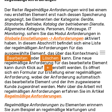
Standorte
Der Reiter Standorte wird in Datensätzen der
Hauptgruppe der Kategorie
Betriebe
angezeigt, sofern
mindestens ein Element der Kategorie
Standorte
erstellt wurde.
Hier befindet sich eine Auflistung aller dem Betrieb
zugewiesenen Standorte mit der Möglichkeit, weitere
Standorte des Unternehmens zuzuweisen – nach
Klick auf
Standort zuweisen
. Da ein Standort
jeweils nur zu einem Betrieb gehören kann, wird ein
einem anderen Betrieb des Unternehmens
zugewiesener Standort dadurch von diesem entfernt.
Hierarchie
Der Reiter
Hierarchie
wird bei einem neu erstellten
Element erst nach dessen Speicherung angezeigt, bei
Elementen der Kategorie:
Geräte, Standorte, Betriebe,
Katalog der betriebenen Dienste, Allgemeine
Kategorie, IT Monitoring
. Er zeigt die Position des
Elements in der Elementhierarchie nach Kunde,