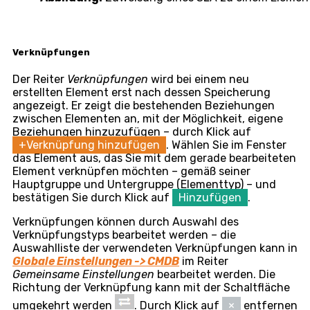
der Dienst eingerichtet ist. Unter dem Vertragsnamen
befindet sich eine Auflistung der Grundinformationen
zum Vertrag: Unternehmen, Vertragsnummer und -
status, Bindungsdauer, der im Vertrag verwendete
SLA und die Menge des gewählten Dienstes im
Vertrag. Der Vertrag kann direkt aus dem Dienst durch
Auswahl aus dem Kontextmenü angezeigt werden
Vertrag
.
Abbildung:
Vertragsdetail beim Element des bereit
SLA
Der Reiter
SLA
ist für Elemente der Kategorie
verfügbar:
Geräte, Standorte, Betriebe, Katalog der
betriebenen Dienste, Allgemeine Kategorie, Personen,
Fahrzeuge, IT Monitoring
Derzeit verwendetes SLA
– um ein
SLA
auswählen
zu können, muss im Reiter
Allgemeine Informationen