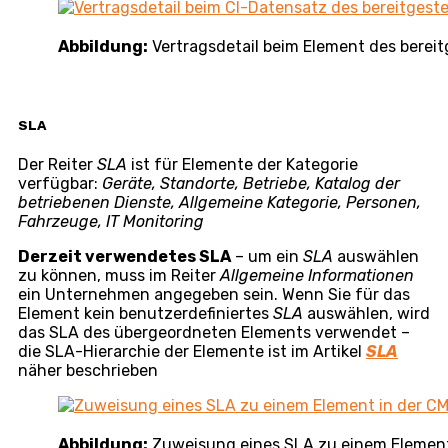
schalten Sie den Schalter in die Position aktiviert
(mehr über die Abrechnung des Transports erfahren
Sie im Artikel
Buchung
)
Standard
– ebenso kann einer von mehreren
vordefinierten Transporten als Standard ausgewählt
werden = er wird in der Leistung automatisch
verwendet
Abbildung:
Einstellung eines Elements der Kategori
den Leistungen
Vertrag
Der Abschnitt
Vertrag
wird nur bei Elementen der
Kategorie
Katalog der betriebenen Dienste
angezeigt,
und zwar bei den Diensten, die durch einen Vertrag
eingerichtet wurden
.
Vertrag
– zeigt den Namen des Vertrags an, auf dem