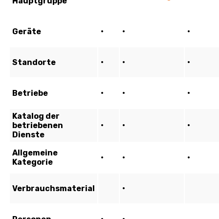
Hauptgruppe
– wählen Sie aus den definierten
Gruppen in
CMDB -> Hauptgruppen der Elemente
Elementtyp
– wählen Sie aus den definierten
Untergruppen, die zur ausgewählten Hauptgruppe
gehören, in
CMDB -> Elementtypen
Abbildung:
Erster Schritt der Erstellung eines ne
Um fortzufahren, klicken Sie auf
Nächster Schritt
und es werden weitere Felder des Formulars zur
Erfassung der Elemente angezeigt, die sich je nach
Folgendem voneinander unterscheiden können:
der Kategorie der gewählten Hauptgruppe
– mehr
über die Kategorien der Gruppen und ihre
Unterschiede erfahren Sie im Artikel
Hauptgruppen
der Elemente
den zugewiesenen Eigenschaften in der