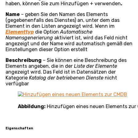
Allgemeine
•
•
•
Kategorie
Verbrauchsmaterial
•
Personen
•
•
Fahrzeuge
•
•
IT Monitoring
•
•
•
Allgemeine Informationen
Hauptgruppe
– Möglichkeit, das neue Element einer
anderen, in
CMDB -> Hauptgruppen
definierten
Hauptgruppe zuzuweisen