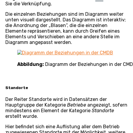
ein Unternehmen angegeben sein. Wenn Sie für das
Element kein benutzerdefiniertes
SLA
auswählen, wird
das SLA des übergeordneten Elements verwendet –
die SLA-Hierarchie der Elemente ist im Artikel
SLA
näher beschrieben
Abbildung:
Zuweisung eines SLA zu einem Elemen
Verknüpfungen
Der Reiter
Verknüpfungen
wird bei einem neu
erstellten Element erst nach dessen Speicherung
angezeigt. Er zeigt die bestehenden Beziehungen
zwischen Elementen an, mit der Möglichkeit, eigene
Beziehungen hinzuzufügen – durch Klick auf
+Verknüpfung hinzufügen
. Wählen Sie im Fenster
das Element aus, das Sie mit dem gerade bearbeiteten
Element verknüpfen möchten – gemäß seiner
Hauptgruppe und Untergruppe (Elementtyp) – und