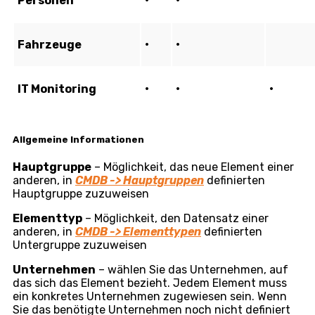
Untergruppe der Elemente
– mehr über das Zuweisen
von Eigenschaften zu Elementen erfahren Sie im
Artikel
Elementtypen
Tabelle der verfügbaren Einstellungen je nach
Kategorie:
Kategorie der
SLA
Verknüpfungen
Hierarc
Hauptgruppe
Geräte
•
•
•
Standorte
•
•
•
Betriebe
•
•
•
Katalog der
betriebenen
•
•
•
Dienste