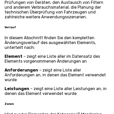
Betrieb, Standort und Hauptgruppe an.
Abbildung:
Hierarchische Darstellung des Elemen
Regelmäßige Anforderungen
Der Reiter
Regelmäßige Anforderungen
wird bei einem
neu erstellten Element erst nach dessen Speicherung
angezeigt, bei Elementen der Kategorie:
Geräte,
Standorte, Betriebe, Katalog der betriebenen Dienste,
Allgemeine Kategorie, Personen, Fahrzeuge, IT
Monitoring
, sofern Sie das Modul
Anforderungen
in
Globale Einstellungen -> Anforderungen
aktiviert
haben. In diesem Abschnitt befindet sich eine Liste
der regelmäßigen Anforderungen für das
ausgewählte Element, das über das Kontextmenü
Bearbeiten
oder
Löschen
kann. Eine neue
regelmäßige Anforderung für das bearbeitete Element
kann durch Klick auf
+
erstellt werden. Es öffnet