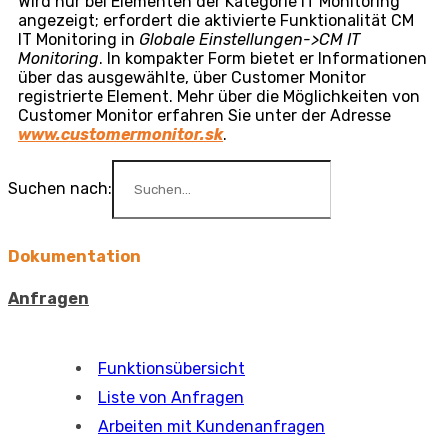
sich ein Formular zur Erstellung einer regelmäßigen
Anforderung, wobei der Anforderung automatisch
das bearbeitete Element und der ihm zugewiesene
Kunde zugeordnet werden. Mehr über die Arbeit mit
regelmäßigen Anforderungen erfahren Sie im Artikel
Regelmäßige Anforderungen
.
Regelmäßige Anforderungen
zu Elementen erinnern
Sie zum Beispiel an regelmäßige Wartungen und
Prüfungen von Geräten, den Austausch von Filtern
und anderem Verbrauchsmaterial, die Planung der
technischen Überprüfung von Fahrzeugen und
zahlreiche weitere Anwendungsszenarien.
Verlauf
In diesem Abschnitt finden Sie den kompletten
Änderungsverlauf des ausgewählten Elements,
unterteilt nach:
Element
– zeigt eine Liste aller im Datensatz des
Elements vorgenommenen Änderungen an
Anforderungen
– zeigt eine Liste aller