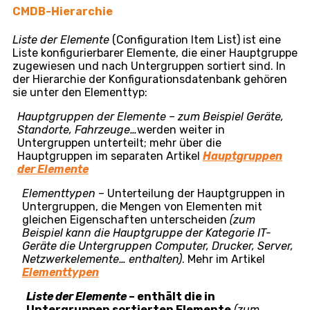
Pripravujeme pre Vás novú dokumentáciu, aktuálny
stav nájdete
tu
ELEMENTLISTE