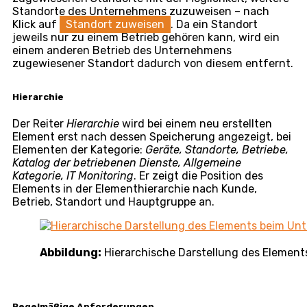
bestätigen Sie durch Klick auf
Hinzufügen
.
Verknüpfungen können durch Auswahl des
Verknüpfungstyps bearbeitet werden – die
Auswahlliste der verwendeten Verknüpfungen kann in
Globale Einstellungen -> CMDB
im Reiter
Gemeinsame Einstellungen
bearbeitet werden. Die
Richtung der Verknüpfung kann mit der Schaltfläche
umgekehrt werden
. Durch Klick auf
×
entfernen
Sie die Verknüpfung.
Die einzelnen Beziehungen sind im Diagramm weiter
unten visuell dargestellt. Das Diagramm ist interaktiv;
die Anordnung der „Blasen“, die die einzelnen
Elemente repräsentieren, kann durch Greifen eines
Elements und Verschieben an eine andere Stelle im
Diagramm angepasst werden.
Abbildung:
Diagramm der Beziehungen in der CM