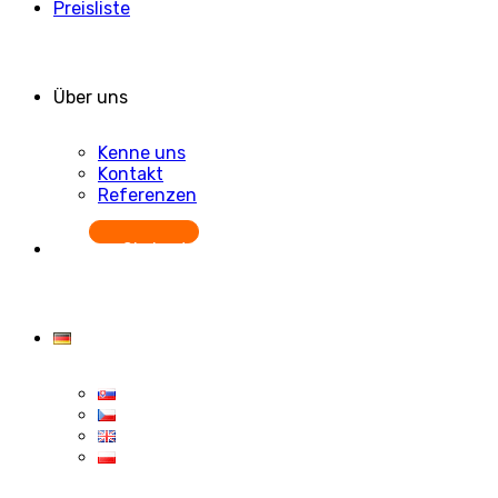
+421 905 779 587
Neuigkeiten
Neue Versionen
Update Übersicht
Blog
Produkt
CDESK auf einen Blick
Unsere Module
Fallstudien