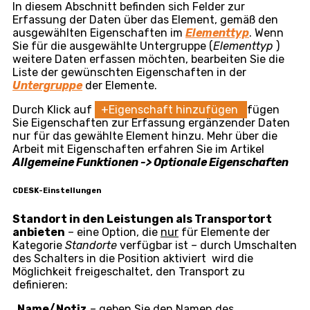
Elementtyp
– Möglichkeit, den Datensatz einer
anderen, in
CMDB -> Elementtypen
definierten
Untergruppe zuzuweisen
Unternehmen
– wählen Sie das Unternehmen, auf
das sich das Element bezieht. Jedem Element muss
ein konkretes Unternehmen zugewiesen sein. Wenn
Sie das benötigte Unternehmen noch nicht definiert
haben, können Sie zum Hinzufügen + verwenden
.
Name
– geben Sie den Namen des Elements
(gegebenenfalls des Dienstes) an, unter dem das
Element in den Listen angezeigt wird. Wenn im
Elementtyp
die Option
Automatische
Namensgenerierung
aktiviert ist, wird das Feld nicht
angezeigt und der Name wird automatisch gemäß den
Einstellungen dieser Option erstellt
Beschreibung
– Sie können eine Beschreibung des
Elements angeben, die in der
Liste der Elemente
angezeigt wird. Das Feld ist in Datensätzen der
Kategorie
Katalog der betriebenen Dienste
nicht
verfügbar