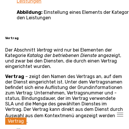
Standort in den Leistungen als Transportort
anbieten
– eine Option, die
nur
für Elemente der
Kategorie
Standorte
verfügbar ist – durch Umschalten
des Schalters in die Position aktiviert
wird die
Möglichkeit freigeschaltet, den Transport zu
definieren:
Name/Notiz
– geben Sie den Namen des
vordefinierten Transports an, anhand dessen Sie
beim Ausfüllen der Leistungen den Transport
auswählen können
Entfernung
– geben Sie die Entfernung zwischen
Ihrem Betrieb und dem Standort des Unternehmens
an, die nach Auswahl des Unternehmensstandorts
automatisch in der Leistung verwendet wird
Dauer
– geben Sie die Fahrzeit zwischen Ihrem
Betrieb und dem Standort des Unternehmens an, die
nach Auswahl des Unternehmensstandorts
automatisch in der Leistung verwendet wird
Festpreis
– wenn bei der Abrechnung des
Transports automatisch der im Buchungsposten
angegebene Festpreis verwendet werden soll,