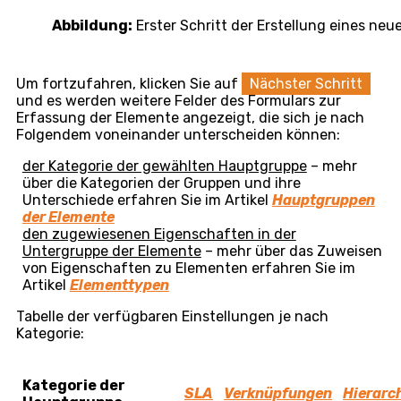
Abbildung:
Liste konfigurierbarer Elemente CMDB
Bestehende Elemente können Sie durch Doppelklick
auf die betreffende Zeile oder durch Auswahl einer
Option aus dem Kontextmenü
Bearbeiten
bearbeiten. Ein neues Element erstellen Sie durch Klick
auf
+Element hinzufügen (CI)
. Eine weitere
Möglichkeit ist das Erstellen einer Kopie eines bereits
bestehenden Elements – durch Bearbeiten des
bestehenden Elements, dessen Kopie Sie erstellen
möchten. Im rechten oberen Teil des Formulars
befindet sich die Schaltfläche
Aktion
. Nach deren
Betätigung erscheinen zwei Schaltflächen, und zwar
zum Erstellen einer Kopie und zum Drucken des
Elements.
Arbeit mit Elementen
Wenn Sie ein neues Element in der Liste der Elemente
ohne vorherige Auswahl einer Hauptgruppe und eines
Typs erstellen, wählen Sie im ersten Schritt: