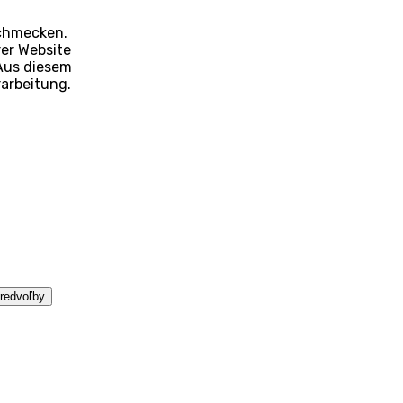
schmecken.
rer Website
Aus diesem
rarbeitung.
predvoľby