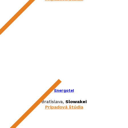
Energotel
Bratislava,
Slowakei
Prípadová štúdia