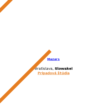
Mazars
Bratislava,
Slowakei
Prípadová štúdia