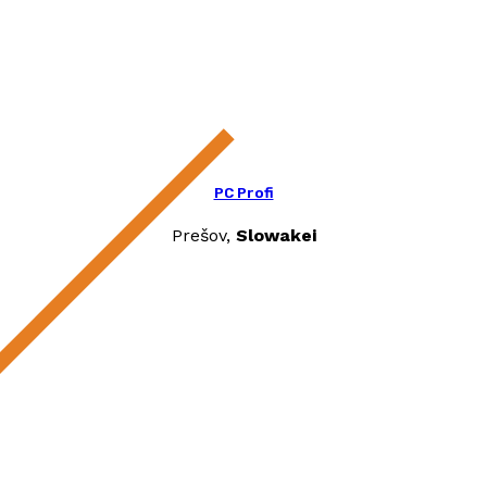
PC Profi
Prešov,
Slowakei