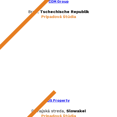
COM Group
Brno,
Tschechische Republik
Prípadová štúdia
DS Property
Dunajská streda,
Slowakei
Prípadová štúdia