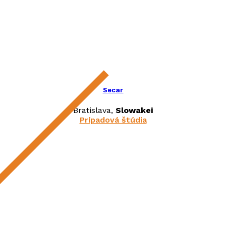
Secar
Bratislava,
Slowakei
Prípadová štúdia