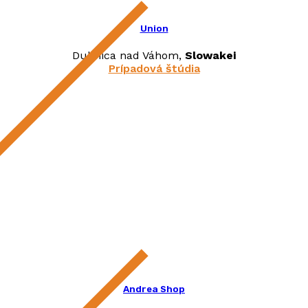
Union
Dubnica nad Váhom,
Slowakei
Prípadová štúdia
Andrea Shop