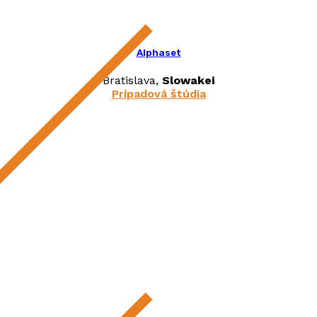
Alphaset
Bratislava,
Slowakei
Prípadová štúdia