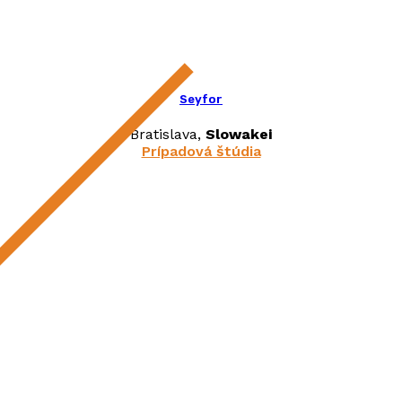
Seyfor
Bratislava,
Slowakei
Prípadová štúdia