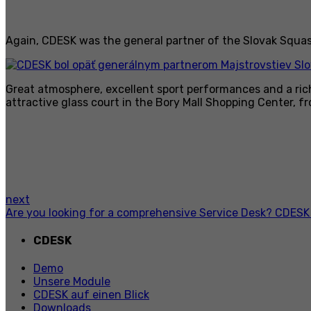
Again, CDESK was the general partner of the Slovak Squa
Great atmosphere, excellent sport performances and a ri
attractive glass court in the Bory Mall Shopping Center, f
next
Are you looking for a comprehensive Service Desk? CDESK i
CDESK
Demo
Unsere Module
CDESK auf einen Blick
Downloads