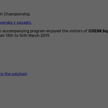
sh Championship.
ch accompanying program enjoyed the visitors of
CDESK Sq
rom 13th to 16th March 2019.
s the solution!