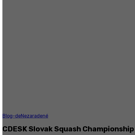
Blog-de
Nezaradené
CDESK Slovak Squash Championship