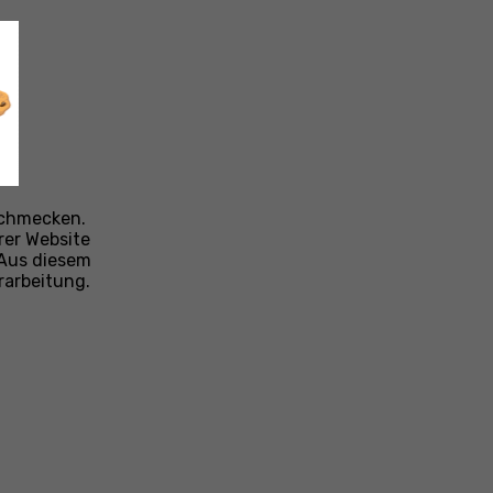
 schmecken.
rer Website
 Aus diesem
rarbeitung.