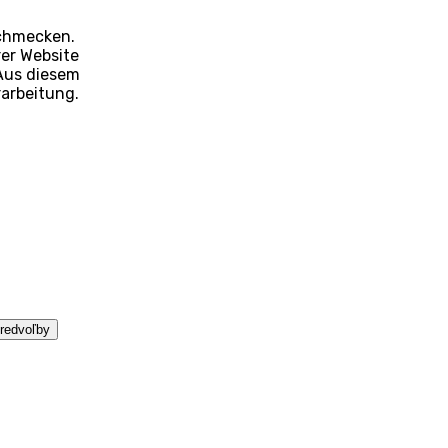
schmecken.
rer Website
Aus diesem
rarbeitung.
predvoľby