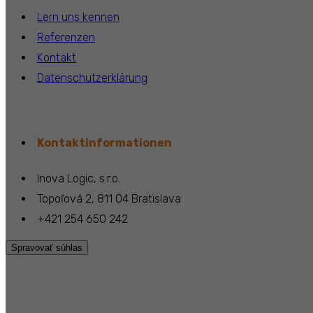
Lern uns kennen
Referenzen
Kontakt
Datenschutzerklärung
Kontaktinformationen
Inova Logic, s.r.o.
Topoľová 2, 811 04 Bratislava
+421 254 650 242
Spravovať súhlas