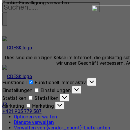
Cookie-Einwilligung verwalten
Dies sind die einzigen Kekse im Internet, die großartig 
wir unser Geschäft verbessern. A
Funktionell
Funktionell
Immer aktiv
Einstellungen
Einstellungen
Statistiken
Statistiken
Marketing
Marketing
+421 905 779 587
Optionen verwalten
Dienste verwalten
Verwalten von {vendor_count}-Lieferanten