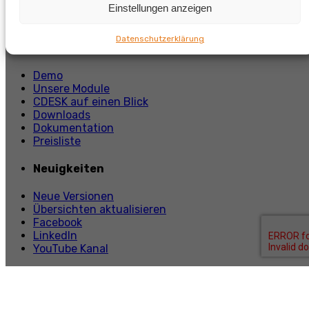
Apache-Log4j-Bibliothek mit der Kennung CVE-2021-
Einstellungen anzeigen
44228
Datenschutzerklärung
CDESK
Demo
Unsere Module
CDESK auf einen Blick
Downloads
Dokumentation
Preisliste
Neuigkeiten
Neue Versionen
Übersichten aktualisieren
Facebook
LinkedIn
YouTube Kanal
Information
Lern uns kennen