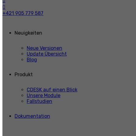
+421 905 779 587
Neuigkeiten
Neue Versionen
Update Übersicht
Blog
Produkt
CDESK auf einen Blick
Unsere Module
Fallstudien
Dokumentation