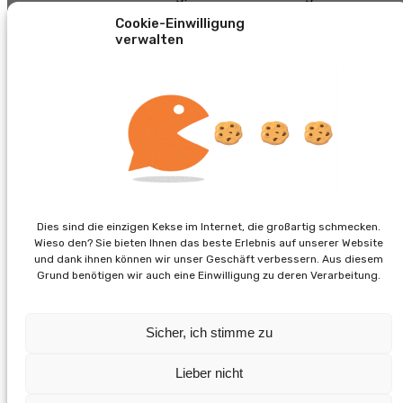
Administrators für Ihre CDESK-Umgebung und
Cookie-Einwilligung
grundlegenden visuellen Anpassungen. Zum Beispiel der
verwalten
Einstellung des Logos oder der Änderung des
Hintergrunds des Anmeldebildschirms.
Damit Sie Aktualisierungen erhalten, müssen Sie Ihren
Server mit unserem Azure-DevOps-Repository
verbinden, das in unserer On-Premises-Umgebung
betrieben wird. Für diesen Vorgang ist es erforderlich,
dass Sie unseren Mitarbeitern Ihren Server einmalig über
die SSH-Konsole für etwa 10 Minuten zugänglich
machen. Die Verbindung kann auch über die Freigabe
Ihres Bildschirms mit der SSH-Konsole vermittelt
Dies sind die einzigen Kekse im Internet, die großartig schmecken.
werden.
Wieso den? Sie bieten Ihnen das beste Erlebnis auf unserer Website
und dank ihnen können wir unser Geschäft verbessern. Aus diesem
Falls Sie auf irgendein Problem stoßen sollten, zögern Sie
Grund benötigen wir auch eine Einwilligung zu deren Verarbeitung.
nicht,
unseren Support
zu kontaktieren.
Sicher, ich stimme zu
previous
Womit CDESK unseren Kunden hilft
Lieber nicht
next
Stellungnahme und Maßnahmen zur Schwachstelle der