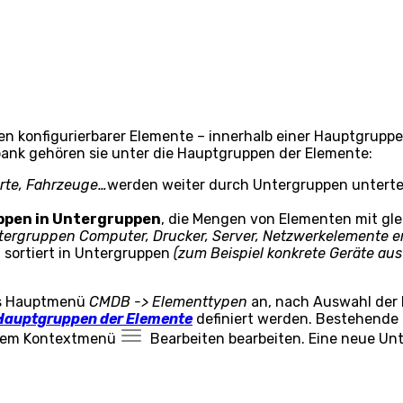
en konfigurierbarer Elemente – innerhalb einer Hauptgrupp
bank gehören sie unter die Hauptgruppen der Elemente:
Orte, Fahrzeuge…
werden weiter durch Untergruppen untertei
ppen in Untergruppen
, die Mengen von Elementen mit gl
ntergruppen Computer, Drucker, Server, Netzwerkelemente e
, sortiert in Untergruppen
(zum Beispiel konkrete Geräte au
das Hauptmenü
CMDB -> Elementtypen
an, nach Auswahl der H
Hauptgruppen der Elemente
definiert werden. Bestehende 
s dem Kontextmenü
Bearbeiten
bearbeiten. Eine neue Unt