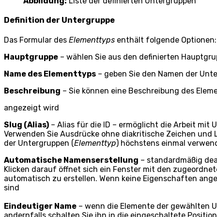
Abbildung:
Liste der definierten Untergruppen
Definition der Untergruppe
Das Formular des
Elementtyps
enthält folgende Optionen:
Hauptgruppe
– wählen Sie aus den definierten Hauptgr
Name des Elementtyps
– geben Sie den Namen der Unte
Beschreibung
– Sie können eine Beschreibung des Elemen
angezeigt wird
Slug (Alias)
– Alias für die ID – ermöglicht die Arbeit mit
Verwenden Sie Ausdrücke ohne diakritische Zeichen und Lee
der Untergruppen (
Elementtyp
) höchstens einmal verwen
Automatische Namenserstellung
– standardmäßig deak
Klicken darauf öffnet sich ein Fenster mit den zugeord
automatisch zu erstellen. Wenn keine Eigenschaften ang
sind
Eindeutiger Name
– wenn die Elemente der gewählten Un
andernfalls schalten Sie ihn in die eingeschaltete Position