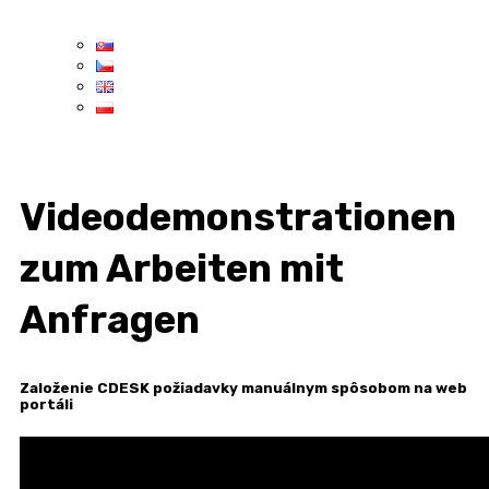
Videodemonstrationen
zum Arbeiten mit
Anfragen
Založenie CDESK požiadavky manuálnym spôsobom na web
portáli