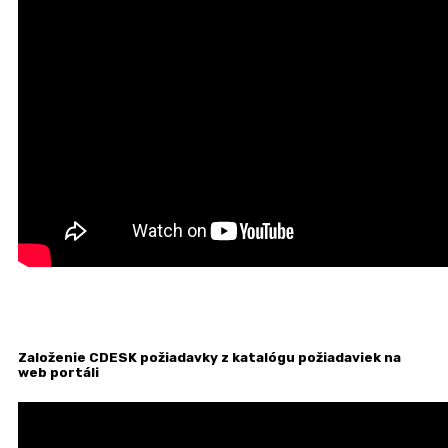
Založenie CDESK požiadavky z katalógu požiadaviek na
web portáli