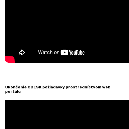
Ukončenie CDESK požiadavky prostredníctvom web
portálu